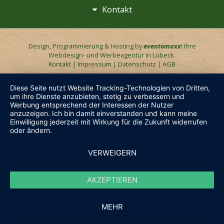
Kontakt
Design, Programmierung & Hosting by
eventomaxx
! Ihre
Webdesign- und Werbeagentur in Lübeck.
Kontakt
|
Impressum
|
Datenschutz
|
AGB
Diese Seite nutzt Website Tracking-Technologien von Dritten,
um ihre Dienste anzubieten, stetig zu verbessern und
Werbung entsprechend der Interessen der Nutzer
anzuzeigen. Ich bin damit einverstanden und kann meine
Einwilligung jederzeit mit Wirkung für die Zukunft widerrufen
oder ändern.
VERWEIGERN
AKZEPTIEREN
MEHR