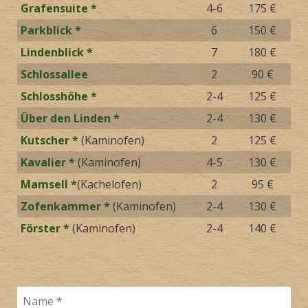
Grafensuite *
4-6
175 €
Parkblick *
6
150 €
Lindenblick *
7
180 €
Schlossallee
2
90 €
Schlosshöhe *
2-4
125 €
Über den Linden *
2-4
130 €
Kutscher *
(Kaminofen)
2
125 €
Kavalier *
(Kaminofen)
4-5
130 €
Mamsell *
(Kachelofen)
2
95 €
Zofenkammer *
(Kaminofen)
2-4
130 €
Förster *
(Kaminofen)
2-4
140 €