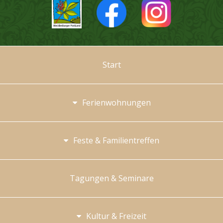
Start
Ferienwohnungen
Feste & Familientreffen
Tagungen & Seminare
Kultur & Freizeit